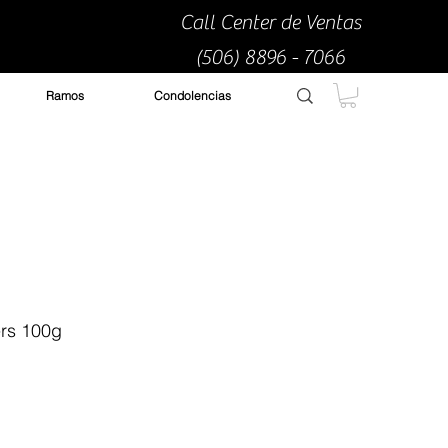
Call Center de Ventas
(506) 8896 - 7066
Ramos
Condolencias
rs 100g
io