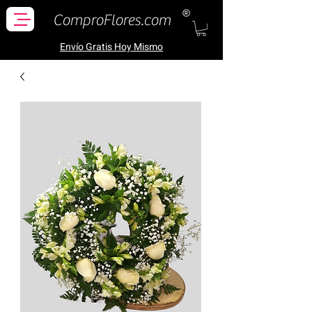
ComproFlores.com
Envío Gratis H
oy Mismo