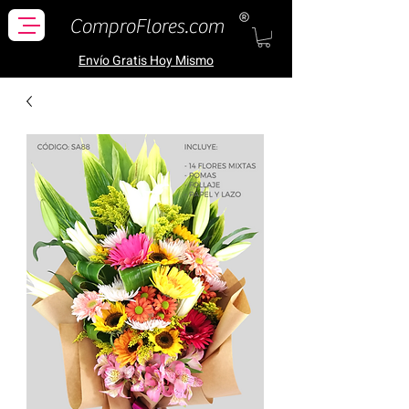
ComproFlores.com
Envío Gratis H
oy Mismo