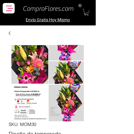
ComproFlores.com
Envío Gratis H
oy Mismo
SKU: MOM30
Diseño de temporada