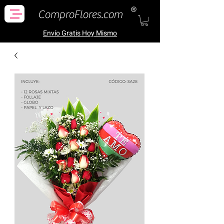
ComproFlores.com
Envío Gratis H
oy Mismo