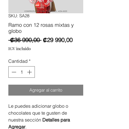
SKU: SA28
Ramo con 12 rosas mixtas y
globo
Precio
Precio
 ₡36 990,00 
₡29 990,00
de
IGV incluido
oferta
Cantidad
*
Agregar al carrito
Le puedes adicionar globo o
chocolates que te gusten de
nuestra sección
Detalles para
Agregar
.