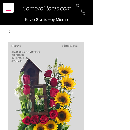
ComproFlores.com
Envío Gratis H
oy Mismo