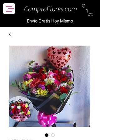
ComproFlores.com
Envío Gratis H
oy Mismo