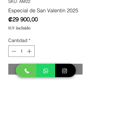
SKU: AM22
Especial de San Valentin 2025
Precio
₡29 900,00
IGV incluido
Cantidad
*
Agregar al carrito
Contáctenos:
(506) 8896-7066
comproflorescr@gmail.com
Todo sobre nosotros en nuestras Redes Sociales