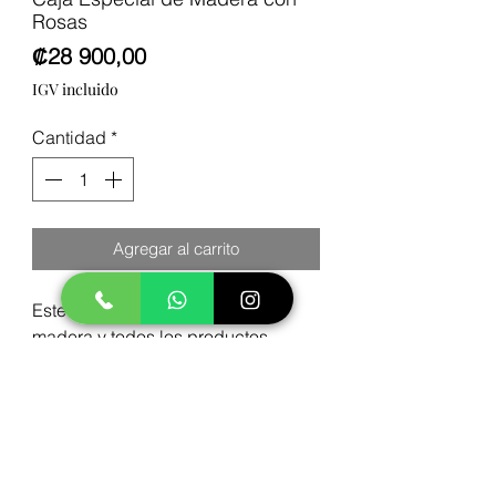
Rosas
Precio
₡28 900,00
IGV incluido
Cantidad
*
Agregar al carrito
Este diseño incluye la caja de
madera y todos los productos
descritos en la imagen
Contáctenos:
(506) 8896-7066
comproflorescr@gmail.com
Todo sobre nosotros en nuestras Redes Sociales