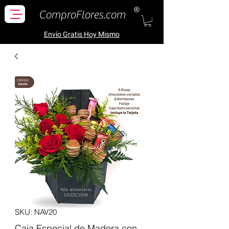
ComproFlores.com
Envío Gratis H
oy Mismo
SKU: NAV20
Caja Especial de Madera con