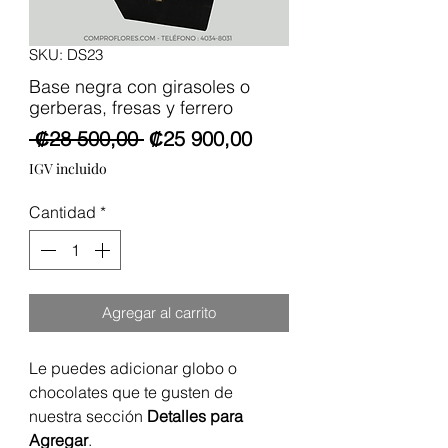
SKU: DS23
Base negra con girasoles o
gerberas, fresas y ferrero
Precio
Precio
 ₡28 500,00 
₡25 900,00
de
IGV incluido
oferta
Cantidad
*
Agregar al carrito
Le puedes adicionar globo o
chocolates que te gusten de
nuestra sección
Detalles para
Agregar
.