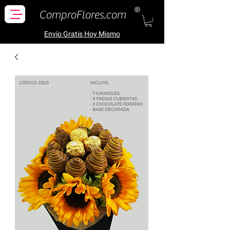
ComproFlores.com
Envío Gratis H
oy Mismo