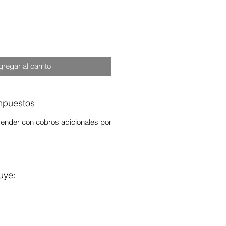
regar al carrito
Impuestos
ender con cobros adicionales por
uye: