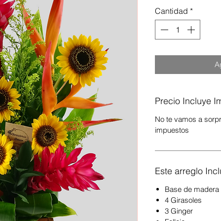
Cantidad
*
Ag
Precio Incluye 
No te vamos a sorpr
impuestos
Este arreglo Incl
Base de madera
4 Girasoles
3 Ginger