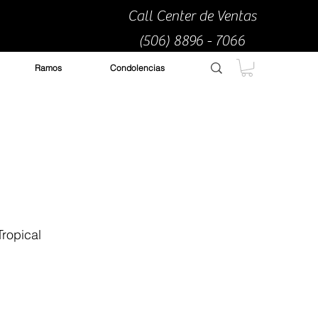
Call Center de Ventas
(506) 8896 - 7066
Ramos
Condolencias
ropical
cio