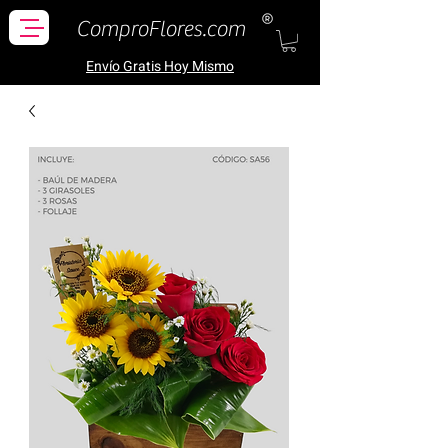
ComproFlores.com
Envío Gratis H
oy Mismo