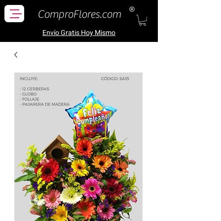
ComproFlores.com
Envío Gratis H
oy Mismo