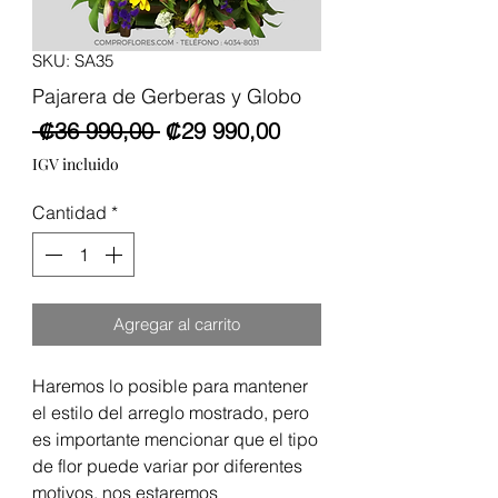
SKU: SA35
Pajarera de Gerberas y Globo
Precio
Precio
 ₡36 990,00 
₡29 990,00
de
IGV incluido
oferta
Cantidad
*
Agregar al carrito
Haremos lo posible para mantener
el estilo del arreglo mostrado, pero
es importante mencionar que el tipo
de flor puede variar por diferentes
motivos, nos estaremos